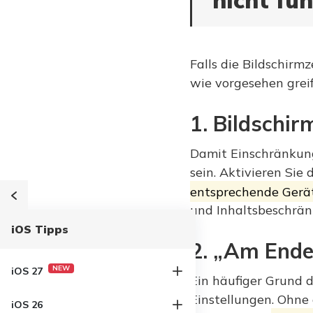
nicht fu
Falls die Bildschirm
wie vorgesehen greif
1. Bildschir
Damit Einschränkunge
sein. Aktivieren Sie
entsprechende Gerät
und Inhaltsbeschrä
iOS Tipps
2. „Am Ende 
iOS 27
NEW
Ein häufiger Grund d
Einstellungen. Ohne
iOS 26