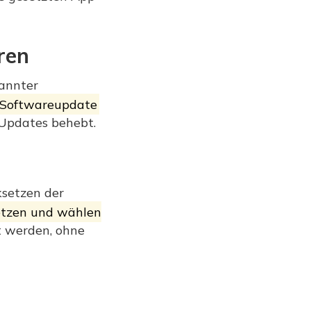
ren
kannter
> Softwareupdate
r Updates behebt.
ksetzen der
etzen und wählen
t werden, ohne