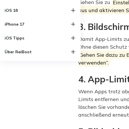
Gehen Sie zu
Einste
aus und aktivieren S
iOS 18
3. Bildschir
iPhone 17
iOS Tipps
Damit App-Limits zuv
Ohne diesen Schutz w
Über ReiBoot
Gehen Sie dazu zu E
verwenden“.
4. App-Limit
Wenn Apps trotz abg
Limits entfernen und
löschen Sie vorhande
anschließend erneut 