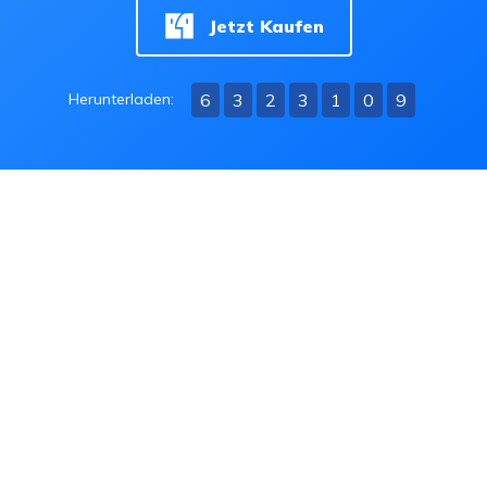
Jetzt Kaufen
6
3
2
3
1
1
0
Herunterladen:
Datenschutzrichtlinie
|
Über Uns
|
Kontakt
|