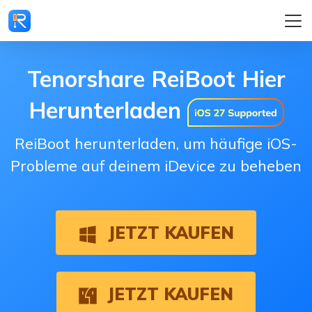
Tenorshare ReiBoot Hier
Herunterladen
ReiBoot herunterladen, um häufige iOS-
Probleme auf deinem iDevice zu beheben
JETZT KAUFEN
JETZT KAUFEN