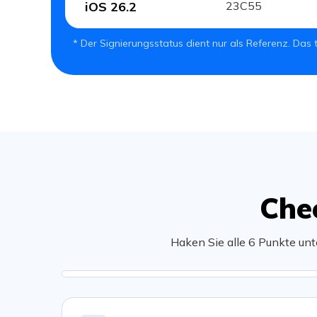
iOS 26.2
23C55
* Der Signierungsstatus dient nur als Referenz. Das
Che
Haken Sie alle 6 Punkte un