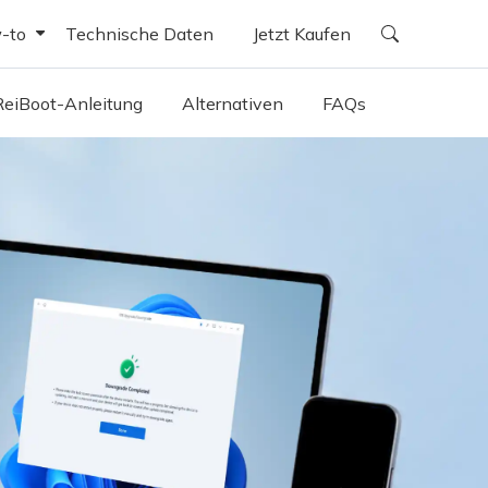
-to
Technische Daten
Jetzt Kaufen
Windows
eta stabil?
ReiBoot-Anleitung
Alternativen
FAQs
Mac
a hängt beim Update
droid
 löschen
 Fehler und Probleme
a Laggy
 Bluetooth Probleme
Batterie schnell leer
kann nicht installiert werden