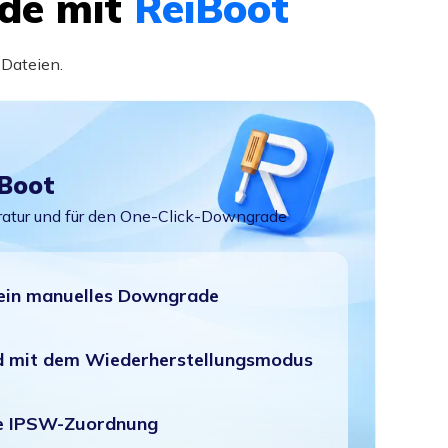
de mit
ReiBoot
-Dateien.
iBoot
ratur und für den One-Click-Downgrade
s ein manuelles Downgrade
 mit dem Wiederherstellungsmodus
e IPSW-Zuordnung