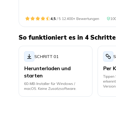
4,5
/ 5 12.400+ Bewertungen
100
So funktioniert es in 4 Schritt
SCHRITT 01
S
Herunterladen und
Per K
starten
Tippen 
erkennt
60-MB-Installer für Windows /
Version
macOS. Keine Zusatzsoftware.