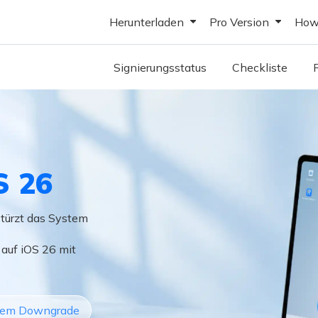
Herunterladen
Pro Version
How
Reiboot Windows Herunterladen
ReiBoot Pro Download 
Ist iOS 27 B
Signierungsstatus
Checkliste
Reiboot Mac Herunterladen
ReiBoot Pro Download 
iOS 27 Bet
Reiboot iOS Herunterladen
ReiBoot Pro Download An
iOS 27 Beta
Reiboot Android Herunterladen
iOS 27 Beta
S 26
iOS 27 Bet
stürzt das System
iOS 27 Beta
auf iOS 26 mit
iOS 27 Beta 
Das Update 
 dem Downgrade