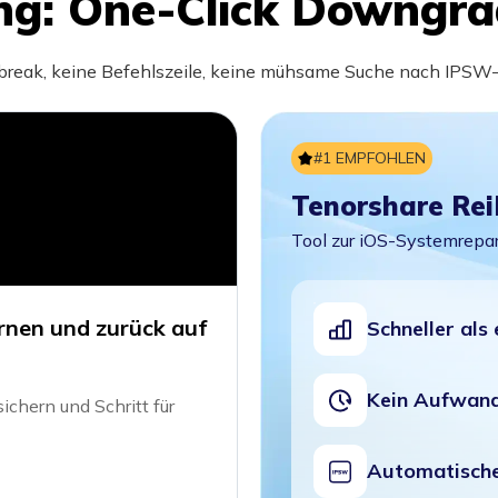
ng: One-Click Downgra
lbreak, keine Befehlszeile, keine mühsame Suche nach IPSW
#1 EMPFOHLEN
Tenorshare Re
Tool zur iOS-Systemrepa
rnen und zurück auf
Schneller al
Kein Aufwand
sichern und Schritt für
Automatisch