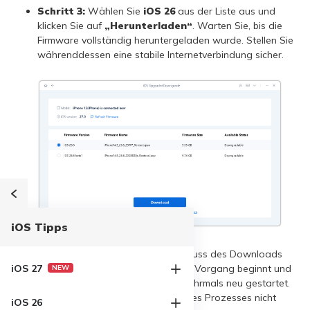
Schritt 3:
Wählen Sie
iOS 26
aus der Liste aus und
klicken Sie auf
„Herunterladen“
. Warten Sie, bis die
Firmware vollständig heruntergeladen wurde. Stellen Sie
währenddessen eine stabile Internetverbindung sicher.
iOS Tipps
Schritt 4:
Klicken Sie nach Abschluss des Downloads
auf
„Downgrade starten“
. Der Vorgang beginnt und
iOS 27
NEW
Ihr iPhone wird möglicherweise mehrmals neu gestartet.
Trennen Sie das Gerät während des Prozesses nicht
iOS 26