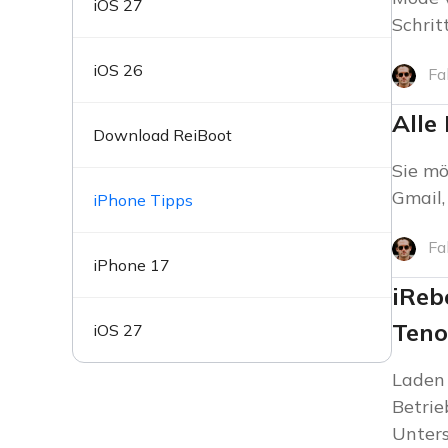
iOS 27
Schritt
iOS 26
Fa
Alle
Download ReiBoot
Sie mö
Gmail,
iPhone Tipps
Fa
iPhone 17
iReb
Teno
iOS 27
Laden 
Betrie
Unters