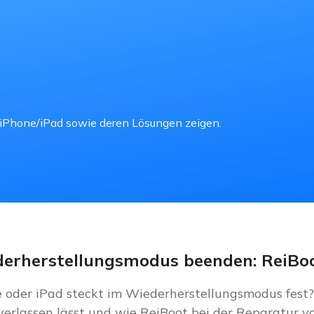
t iPhone/iPad sowie deren Lösungen zeigen.
erherstellungsmodus beenden: ReiBoo
 oder iPad steckt im Wiederherstellungsmodus fest? 
erlassen lässt und wie ReiBoot bei der Reparatur 