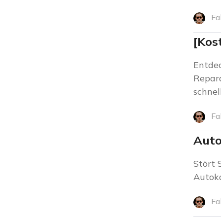
Fa
[Kos
Entdec
Repara
schnel
Fa
Auto
Stört 
Autoko
Fa