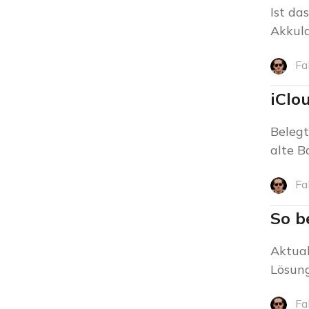
Ist da
Akkula
Fa
iClo
Belegt
alte B
Fa
So b
Aktual
Lösung
Fa