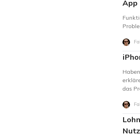
App 
Funkti
Proble
Fa
iPho
Haben 
erklär
das Pr
Fa
Lohn
Nutz